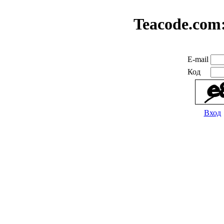
Teacode.com
E-mail
Код
Вход