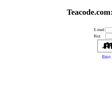
Teacode.com
E-mail
Код
Вход