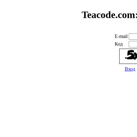
Teacode.com
E-mail
Код
Вход