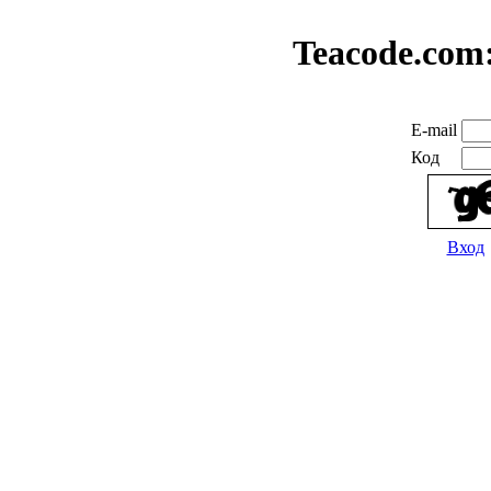
Teacode.com
E-mail
Код
Вход