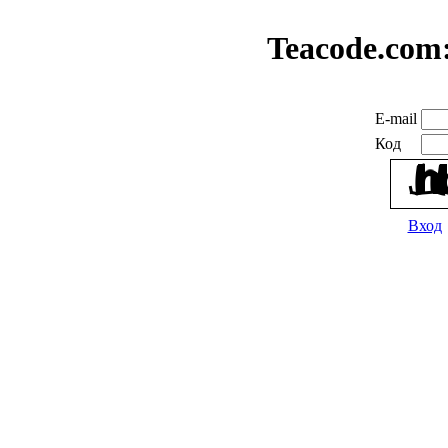
Teacode.com
E-mail
Код
Вход