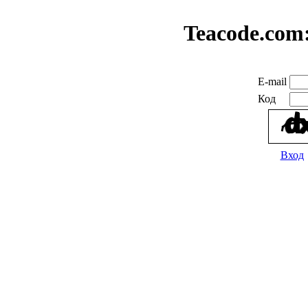
Teacode.com
E-mail
Код
Вход