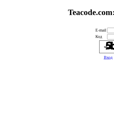
Teacode.com
E-mail
Код
Вход