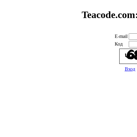
Teacode.com
E-mail
Код
Вход