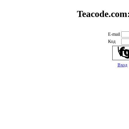
Teacode.com
E-mail
Код
Вход