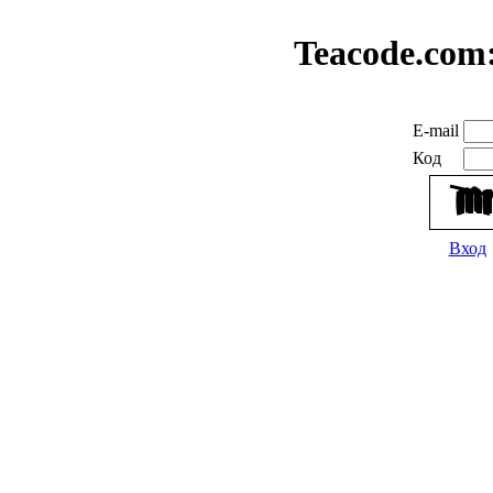
Teacode.com
E-mail
Код
Вход