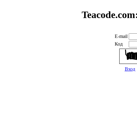
Teacode.com
E-mail
Код
Вход