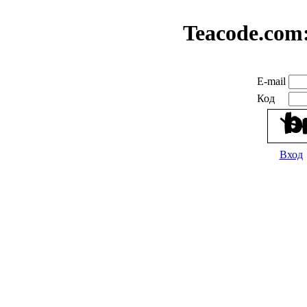
Teacode.com
E-mail
Код
Вход