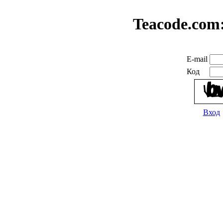
Teacode.com
E-mail
Код
Вход