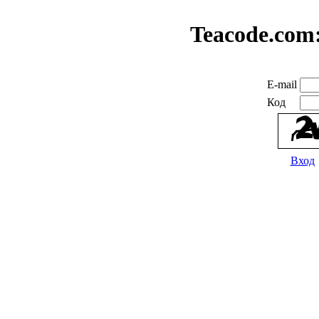
Teacode.com
E-mail
Код
Вход