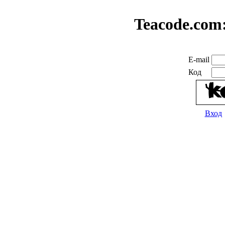
Teacode.com
E-mail
Код
Вход