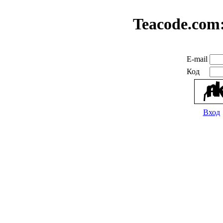
Teacode.com
E-mail
Код
Вход