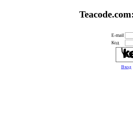
Teacode.com
E-mail
Код
Вход