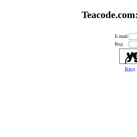
Teacode.com
E-mail
Код
Вход