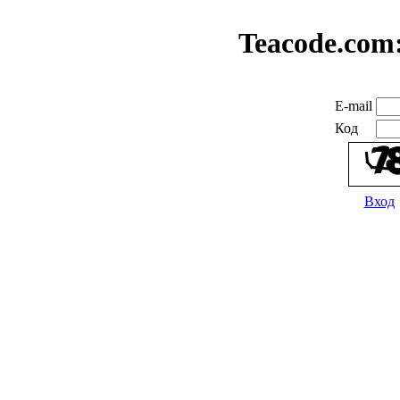
Teacode.com
E-mail
Код
Вход