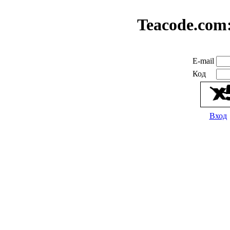
Teacode.com
E-mail
Код
Вход