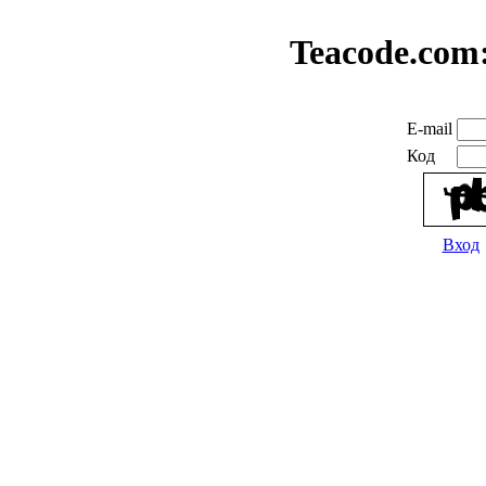
Teacode.com
E-mail
Код
Вход