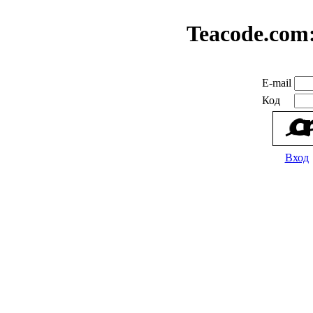
Teacode.com
E-mail
Код
Вход