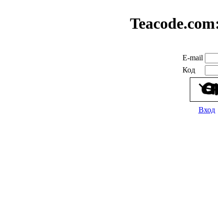
Teacode.com
E-mail
Код
Вход