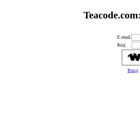
Teacode.com
E-mail
Код
Вход