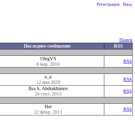
Регистрация
Вход
Поиск
Последнее сообщение
RSS
OlegVS
RSS
6 мар. 2016
o_a
RSS
12 мая 2020
Ilya S. Abdrakhimov
RSS
24 сент. 2013
Hei
RSS
22 февр. 2013