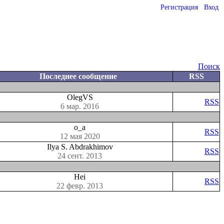
Регистрация
Вход
Поиск
Последнее сообщение
RSS
OlegVS
RSS
6 мар. 2016
o_a
RSS
12 мая 2020
Ilya S. Abdrakhimov
RSS
24 сент. 2013
Hei
RSS
22 февр. 2013