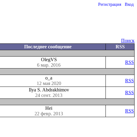
Регистрация
Вход
Поиск
Последнее сообщение
RSS
OlegVS
RSS
6 мар. 2016
o_a
RSS
12 мая 2020
Ilya S. Abdrakhimov
RSS
24 сент. 2013
Hei
RSS
22 февр. 2013