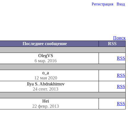
Регистрация
Вход
Поиск
Последнее сообщение
RSS
OlegVS
RSS
6 мар. 2016
o_a
RSS
12 мая 2020
Ilya S. Abdrakhimov
RSS
24 сент. 2013
Hei
RSS
22 февр. 2013