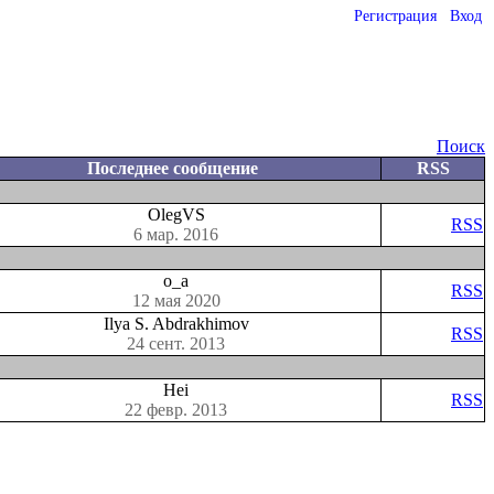
Регистрация
Вход
Поиск
Последнее сообщение
RSS
OlegVS
RSS
6 мар. 2016
o_a
RSS
12 мая 2020
Ilya S. Abdrakhimov
RSS
24 сент. 2013
Hei
RSS
22 февр. 2013