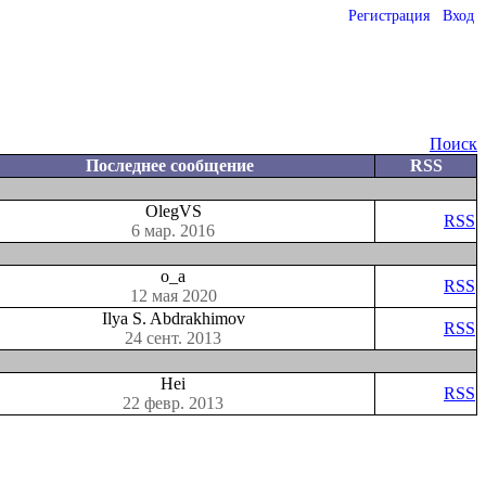
Регистрация
Вход
Поиск
Последнее сообщение
RSS
OlegVS
RSS
6 мар. 2016
o_a
RSS
12 мая 2020
Ilya S. Abdrakhimov
RSS
24 сент. 2013
Hei
RSS
22 февр. 2013