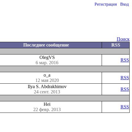
Регистрация
Вход
Поиск
Последнее сообщение
RSS
OlegVS
RSS
6 мар. 2016
o_a
RSS
12 мая 2020
Ilya S. Abdrakhimov
RSS
24 сент. 2013
Hei
RSS
22 февр. 2013