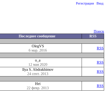
Регистрация
Вход
Поиск
Последнее сообщение
RSS
OlegVS
RSS
6 мар. 2016
o_a
RSS
12 мая 2020
Ilya S. Abdrakhimov
RSS
24 сент. 2013
Hei
RSS
22 февр. 2013