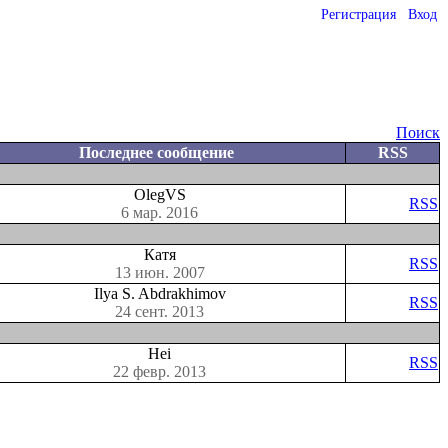
Регистрация
Вход
Поиск
Последнее сообщение
RSS
OlegVS
RSS
6 мар. 2016
Катя
RSS
13 июн. 2007
Ilya S. Abdrakhimov
RSS
24 сент. 2013
Hei
RSS
22 февр. 2013