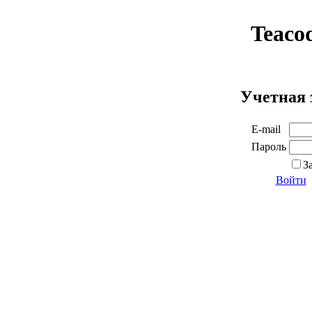
Teaco
Учетная 
E-mail
Пароль
З
Войти