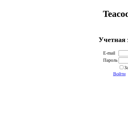
Teaco
Учетная 
E-mail
Пароль
З
Войти