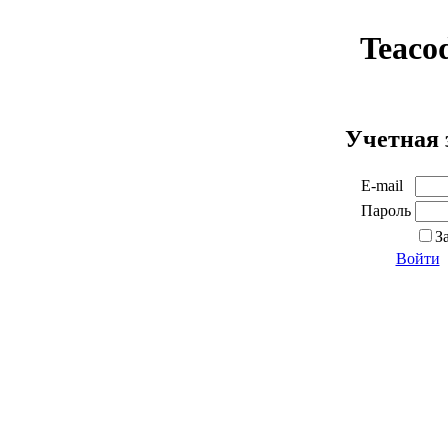
Teaco
Учетная 
E-mail
Пароль
З
Войти