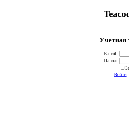
Teaco
Учетная 
E-mail
Пароль
З
Войти