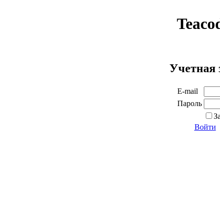
Teaco
Учетная 
E-mail
Пароль
З
Войти