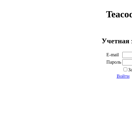
Teaco
Учетная 
E-mail
Пароль
З
Войти