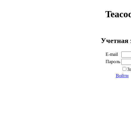
Teaco
Учетная 
E-mail
Пароль
З
Войти