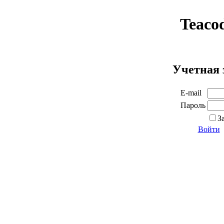
Teaco
Учетная 
E-mail
Пароль
З
Войти