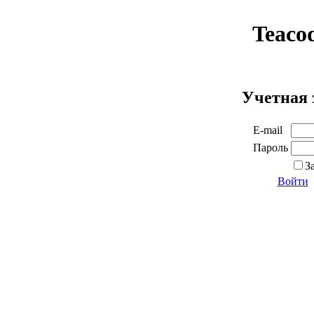
Teaco
Учетная 
E-mail
Пароль
З
Войти