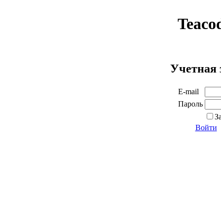
Teaco
Учетная 
E-mail
Пароль
З
Войти