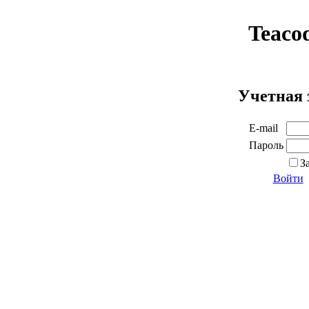
Teaco
Учетная 
E-mail
Пароль
З
Войти