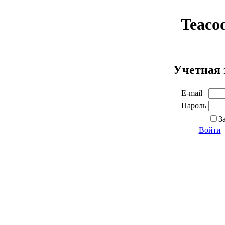
Teaco
Учетная 
E-mail
Пароль
З
Войти