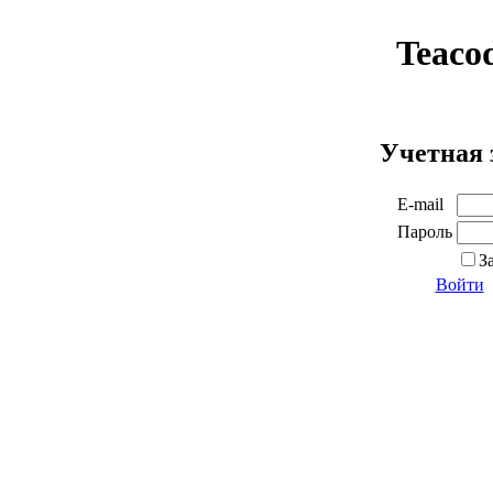
Teaco
Учетная 
E-mail
Пароль
З
Войти