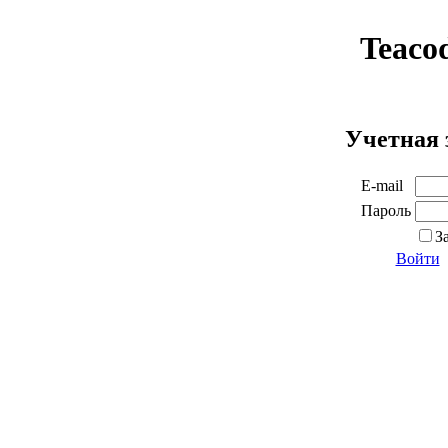
Teaco
Учетная 
E-mail
Пароль
З
Войти