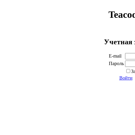
Teaco
Учетная 
E-mail
Пароль
З
Войти