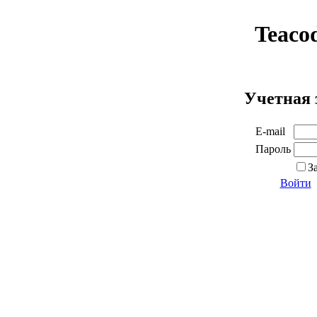
Teaco
Учетная 
E-mail
Пароль
З
Войти