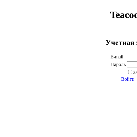
Teaco
Учетная 
E-mail
Пароль
З
Войти